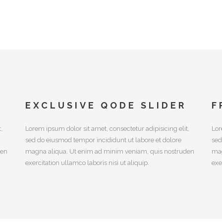
EXCLUSIVE QODE SLIDER
F
,
Lorem ipsum dolor sit amet, consectetur adipisicing elit,
Lor
sed do eiusmod tempor incididunt ut labore et dolore
sed
den
magna aliqua. Ut enim ad minim veniam, quis nostruden
mag
exercitation ullamco laboris nisi ut aliquip.
exe