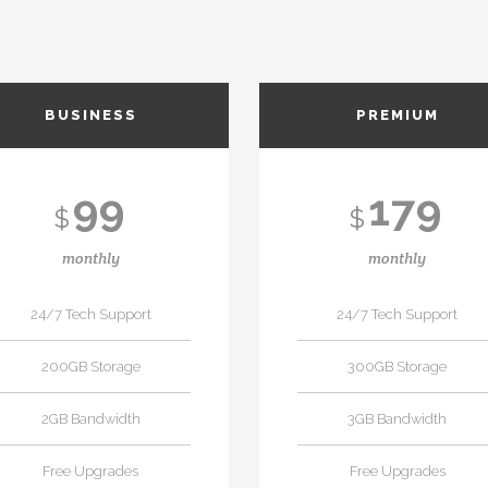
BUSINESS
PREMIUM
99
179
$
$
monthly
monthly
24/7 Tech Support
24/7 Tech Support
200GB Storage
300GB Storage
2GB Bandwidth
3GB Bandwidth
Free Upgrades
Free Upgrades