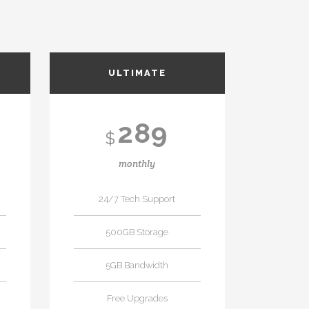
ULTIMATE
289
$
monthly
24/7 Tech Support
500GB Storage
5GB Bandwidth
Free Upgrades