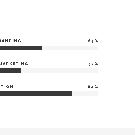
BRANDING
65
 MARKETING
52
CTION
84