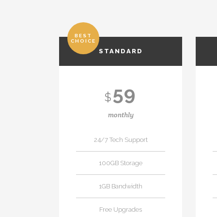
BEST
CHOICE
STANDARD
59
$
monthly
24/7 Tech Support
100GB Storage
1GB Bandwidth
Free Upgrades