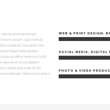
WEB & PRINT DESIGN, 
it, sed do eiusmod tempor
ad minim veniam, quis nostrud
modo consequat. Duis aute irure
ore eu fugiat nulla pariatur.
SOCIAL MEDIA, DIGITAL
culpa qui officia deserunt mollit
e natus error sit voluptatem
m, eaque ipsa quae ab illo
PHOTO & VIDEO PRODU
cta sunt explicabo. Nemo enim ipsam